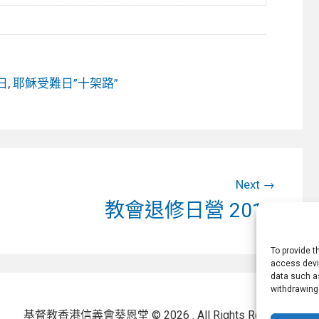
日
,
耶穌受難日”十架路”
Next
Next
教會退修日營 2018
post:
To provide t
access devic
data such as
withdrawing
基督教香港信義會葵恩堂 © 2026 . All Rights Reserved