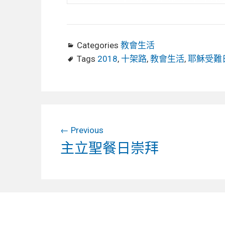
Categories
教會生活
Tags
2018
,
十架路
,
教會生活
,
耶穌受難
文
Previous
章
Previous
主立聖餐日崇拜
導
post:
覽