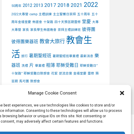
2022
2017
2018
2021
2012
2013
50周年
2022大專營
camp
主禮訓練
主立聖餐日崇拜
五十周年
五十
堂慶
周年金禧堂慶
佈道會
十架路
四十天預苦期靈修
大專
彼得團
大專營
家長
家長學生佈道晚會
崇拜主禮訓練班
教會生
教會大旅行
彼得團樂器班
活
暑期聖經班
樂
旅行
暑期聖經班畢業禮
最新消息
器班
片
相簿
耶穌受難日
洗禮
畢業禮
耶穌受難日”
十架路”
耶穌受難日默想會
花絮
逆流忠僕
金禧堂慶
靈修
預
苦期
馬可團
默想會
Manage Cookie Consent
he best experiences, we use technologies like cookies to store and/or
e information. Consenting to these technologies will allow us to process
 browsing behavior or unique IDs on this site. Not consenting or
 consent, may adversely affect certain features and functions.