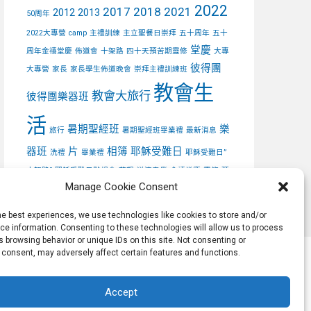
2022
2017
2018
2021
2012
2013
50周年
2022大專營
camp
主禮訓練
主立聖餐日崇拜
五十周年
五十
堂慶
周年金禧堂慶
佈道會
十架路
四十天預苦期靈修
大專
彼得團
大專營
家長
家長學生佈道晚會
崇拜主禮訓練班
教會生
教會大旅行
彼得團樂器班
活
暑期聖經班
樂
旅行
暑期聖經班畢業禮
最新消息
器班
片
相簿
耶穌受難日
洗禮
畢業禮
耶穌受難日”
十架路”
耶穌受難日默想會
花絮
逆流忠僕
金禧堂慶
靈修
預
Manage Cookie Consent
苦期
馬可團
默想會
he best experiences, we use technologies like cookies to store and/or
e information. Consenting to these technologies will allow us to process
 browsing behavior or unique IDs on this site. Not consenting or
 consent, may adversely affect certain features and functions.
Accept