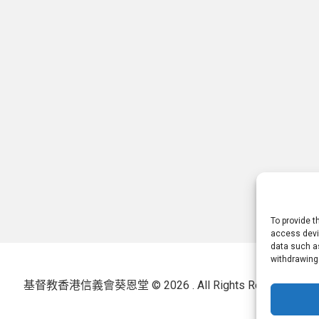
To provide t
access devic
data such as
withdrawing
基督教香港信義會葵恩堂 © 2026 . All Rights Reserved