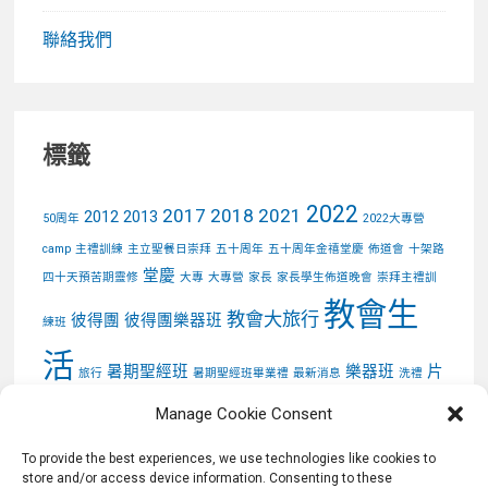
聯絡我們
標籤
2022
2017
2018
2021
2012
2013
50周年
2022大專營
camp
主禮訓練
主立聖餐日崇拜
五十周年
五十周年金禧堂慶
佈道會
十架路
堂慶
四十天預苦期靈修
大專
大專營
家長
家長學生佈道晚會
崇拜主禮訓
教會生
教會大旅行
彼得團
彼得團樂器班
練班
活
暑期聖經班
樂器班
片
旅行
暑期聖經班畢業禮
最新消息
洗禮
相簿
耶穌受難日
畢業禮
耶穌受難日”十架路”
耶穌受難日默想會
花絮
Manage Cookie Consent
逆流忠僕
金禧堂慶
靈修
預苦期
馬可團
默想會
To provide the best experiences, we use technologies like cookies to
store and/or access device information. Consenting to these