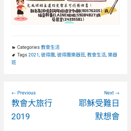
Categories
教會生活
Tags
2021
,
彼得團
,
彼得團樂器班
,
教會生活
,
樂器
班
文
Previous
Next
章
Previous
Next
教會大旅行
耶穌受難日
post:
post:
導
2019
默想會
覽